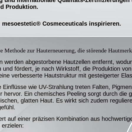
d Produktion.
n mesoestetic® Cosmeceuticals inspirieren.
ive Methode zur Hauterneuerung, die störende Hautmerk
erden abgestorbene Hautzellen entfernt, wodurch 
 und fördert, je nach Wirkstoff, die Produktion von
ne verbesserte Hautstruktur mit gesteigerter Elasti
Einflüsse wie UV-Strahlung treten Falten, Pigment
r hervor. Ein chemisches Peeling sorgt durch die 
frischen, glatten Haut. Es wirkt sich zudem reguli
gefühl.
t auf einer präzisen Kombination aus hochwertigen
erzielen: