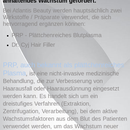
anhaltendes Wachstum gefördert
.
Bei Atlantis Beauty werden hauptsächlich zwei
Wirkstoffe / Präparate verwendet, die sich
hervorragend ergänzen können:
PRP - Plättchenreiches Blutplasma
Dr. Cyj Hair Filler
PRP, auch bekannt als plättchenreiches
Pl
asm
a
,
ist eine nicht-invasive medizinische
Behandlung, die zur Verbesserung von
Haarausfall oder Haarausdünnung eingesetzt
werden kann. Es handelt sich um ein
dreistufiges Verfahren (Extraktion,
Zentrifugation, Verarbeitung), bei dem aktive
Wachstumsfaktoren aus dem Blut des Patienten
verwendet werden, um das Wachstum neuer