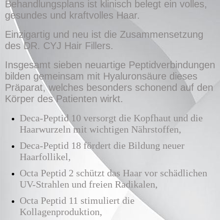
Behandlungsplans ist klinisch belegt ein volles,
gesundes und kraftvolles Haar.
Einzigartig und neu ist die Zusammensetzung
des DR. CYJ Hair Fillers.
Insgesamt sieben neuartige Peptidverbindungen
bilden gemeinsam mit Hyaluronsäure dieses
Präparat, welches besonders schonend auf den
Körper des Patienten wirkt.
Deca-Peptid 10 versorgt die Kopfhaut und die
Haarwurzeln mit wichtigen Nährstoffen,
Deca-Peptid 18 fördert die Bildung neuer
Haarfollikel,
Octa Peptid 2 schützt das Haar vor schädlichen
UV-Strahlen und freien Radikalen,
Octa Peptid 11 stimuliert die
Kollagenproduktion,