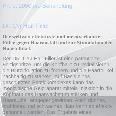
Preis:
209€
pro Behandlung
Dr. Cyj Hair Filler
Der weltweit effektivste und meistverkaufte
Filler gegen Haarausfall und zur Stimulation der
Haarfollikel.
Der DR. CYJ Hair Filler ist eine patentierte
Fertigspritze, um die Kopfhaut zu revitalisieren,
die Blutzirkulation zu fördern und die Haarfollikel
nachhaltig zu stärken. Auf Basis eines
geschützten Peptidkomplexes kann das
medizinische Gelpräparat mittels Injektion in die
Kopfhaut das Haarwachstum stärken und
Haarausfall entgegengewirken. Auch dünnes,
kraftloses und schwaches Haar kann so effektiv
behandelt werden. Das Ergebnis eines