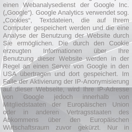
einen Webanalysedienst der Google Inc.
(„Google“). Google Analytics verwendet sog.
„Cookies“, Textdateien, die auf Ihrem
Computer gespeichert werden und die eine
Analyse der Benutzung der Website durch
Sie ermöglichen. Die durch den Cookie
erzeugten Informationen über Ihre
Benutzung dieser Website werden in der
Regel an einen Server von Google in den
USA übertragen und dort gespeichert. Im
Falle der Aktivierung der IP-Anonymisierung
auf dieser Webseite, wird Ihre IP-Adresse
von Google jedoch innerhalb von
Mitgliedstaaten der Europäischen Union
oder in anderen Vertragsstaaten des
Abkommens über den Europäischen
Wirtschaftsraum zuvor gekürzt. Nur in