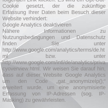
Cookie gesetzt, der die zukünftige
Erfassung Ihrer Daten beim Besuch dieser
Website verhindert:
Google Analytics deaktivieren
Nähere Informationen zu
Nutzungsbedingungen und Datenschutz
finden Sie unter
http://www.google.com/analytics/terms/de.ht
ml bzw. unter
http://www.google.com/intl/de/analytics/priva
cyoverview.html. Wir weisen Sie darauf hin,
dass auf dieser Website Google Analytics
um den Code „gat._anonymizeIp();“
erweitert wurde, um eine anonymisierte
Erfassung von IP-Adressen (sog. IP-
Masking) zu gewährleisten.