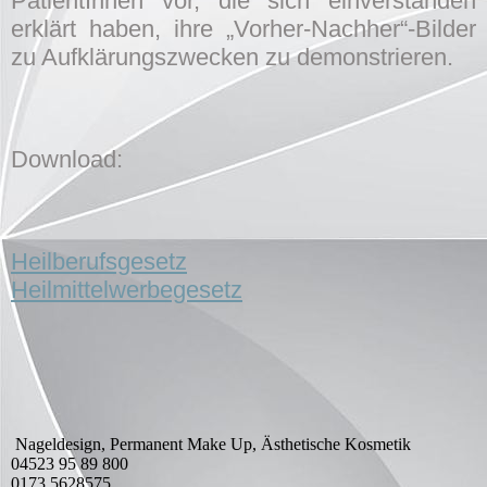
PatientInnen vor, die sich einverstanden
erklärt haben, ihre „Vorher-Nachher“-Bilder
zu Aufklärungszwecken zu demonstrieren.
Download:
Heilberufsgesetz
Heilmittelwerbegesetz
Nageldesign, Permanent Make Up, Ästhetische Kosmetik
04523 95 89 800
0173 5628575