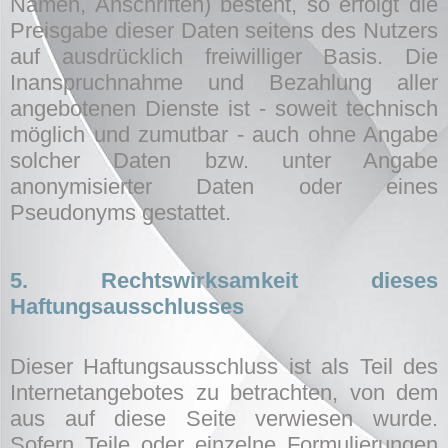
Namen, Anschriften) besteht, so erfolgt die
Preisgabe dieser Daten seitens des Nutzers
auf ausdrücklich freiwilliger Basis. Die
Inanspruchnahme und Bezahlung aller
angebotenen Dienste ist - soweit technisch
möglich und zumutbar - auch ohne Angabe
solcher Daten bzw. unter Angabe
anonymisierter Daten oder eines
Pseudonyms gestattet.
5. Rechtswirksamkeit dieses
Haftungsausschlusses
Dieser Haftungsausschluss ist als Teil des
Internetangebotes zu betrachten, von dem
aus auf diese Seite verwiesen wurde.
Sofern Teile oder einzelne Formulierungen