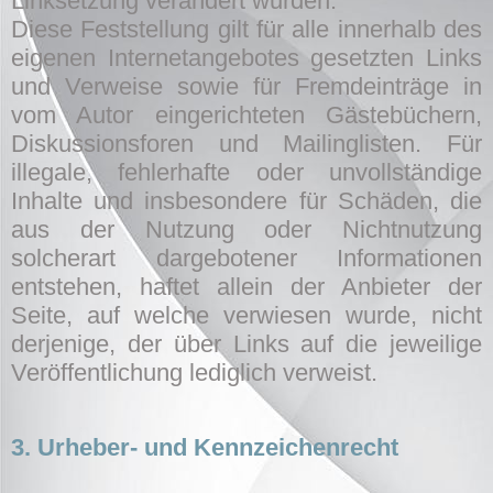
Linksetzung verändert wurden.
Diese Feststellung gilt für alle innerhalb des
eigenen Internetangebotes gesetzten Links
und Verweise sowie für Fremdeinträge in
vom Autor eingerichteten Gästebüchern,
Diskussionsforen und Mailinglisten. Für
illegale, fehlerhafte oder unvollständige
Inhalte und insbesondere für Schäden, die
aus der Nutzung oder Nichtnutzung
solcherart dargebotener Informationen
entstehen, haftet allein der Anbieter der
Seite, auf welche verwiesen wurde, nicht
derjenige, der über Links auf die jeweilige
Veröffentlichung lediglich verweist.
3. Urheber- und Kennzeichenrecht