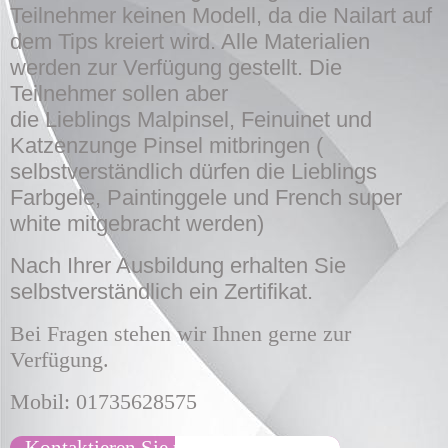
Teilnehmer keinen Modell, da die Nailart auf
dem Tips kreiert wird. Alle Materialien
werden zur Verfügung gestellt. Die
Teilnehmer sollen aber
die Lieblings Malpinsel, Feinuinet und
Katzenzunge Pinsel mitbringen (
selbstverständlich dürfen die Lieblings
Farbgele, Paintinggele und French super
white mitgebracht werden)
Nach Ihrer Ausbildung erhalten Sie
selbstverständlich ein Zertifikat.
Bei Fragen stehen wir Ihnen gerne zur
Verfügung.
Mobil: 01735628575